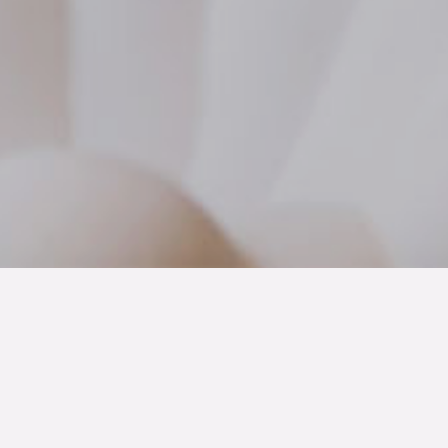
När du registrerar dina önskemål om ett nytt boende här
får du:
Information via e-post om nya boenden som
passar dina önskemål före alla andra.
Tillgång till förhandsvisningar av boenden som