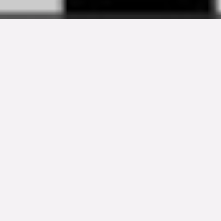
TYP
BOAREA
ANTAL RUM
Bostadsrätt
97.5 kvm
3
rum
SLUTPRIS
3 490 000 kr
Denna bostad är såld
Brf Leanderklockan består av 18 unika bostäder.
Fördelade på tre separata byggnader i harmonisk
förening, signerat Jonas Lindvalls karaktäristiska
modernistiska arkitektur. Invändigt är varje hem en
uppvisning i elegans och funktion som enkelt kan
anpassas till ens egna personliga livsstil. Varje bostad är
uppdelad i två eller tre etage. Merparten av lägenheterna