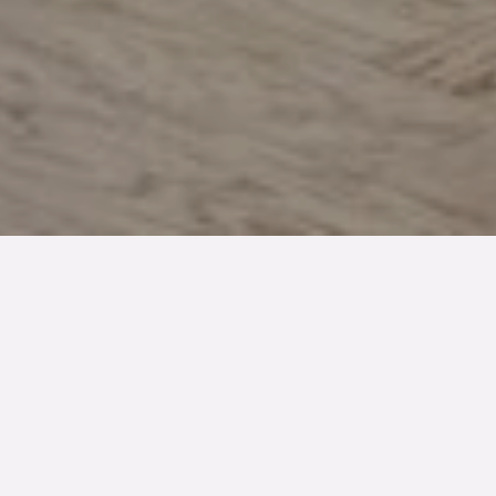
TYP
BOAREA
ANTAL RUM
Bostadsrätt
46 kvm
1.5
rum
Denna bostad är såld
Cyklister passerar de teglade 30-talshusen längs
Falsterbogatan, vid nummer 20 bjuds vi in till första