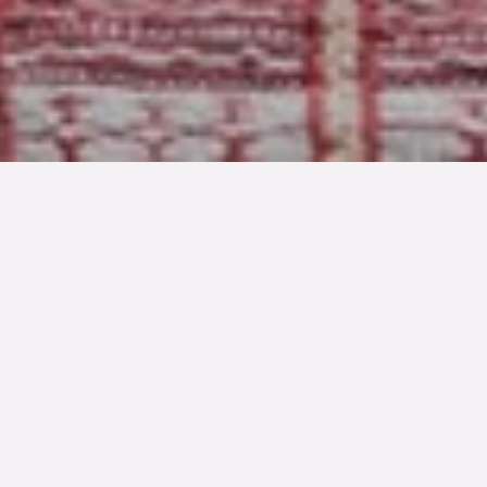
TYP
BOAREA
ANTAL RUM
Bostadsrätt
97.5 kvm
4
rum
SLUTPRIS
3 200 000 kr
Denna bostad är såld
Låt oss presentera ett ljuvligt hem på 97,5 kvadratmeter
med härlig balkong. Tio minuters promenad från Lund