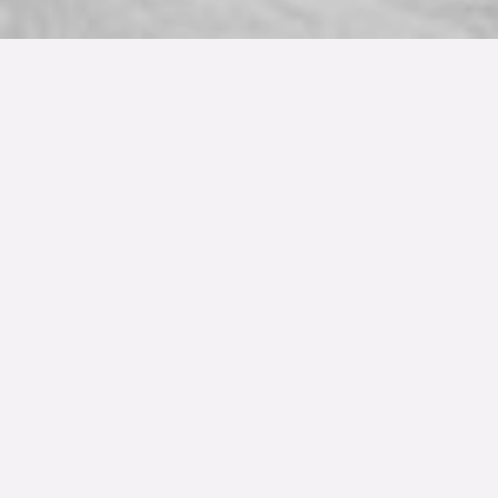
TYP
BOAREA
ANTAL RUM
Bostadsrätt
119 kvm
4.5
rum
SLUTPRIS
6 415 000 kr
Denna bostad är såld
En våning som inte lämnar någon oberörd! I finaste
kvarteren i Davidshall finner vi ljuvliga 119 kvadrat
disponerat på fyra och ett halvt rum och kök. Anno 1929
där rum i fil, dubbeldörrar och betagande
originalmålningar samsas med en spännande
inredningsstil. Rummen går i avkopplande toner som
skapar balans och harmoni i samspelet mellan en pampig