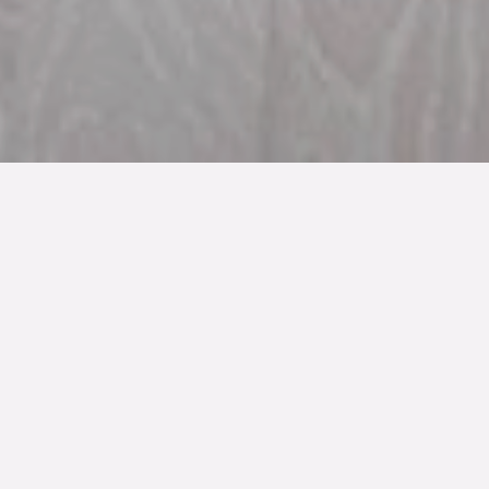
TYP
BOAREA
ANTAL RUM
Bostadsrätt
52 kvm
2
rum
SLUTPRIS
2 470 000 kr
Denna bostad är såld
Stilsäkert och elegant med påkostade materialval, så
beskriver vi den finstämda lägenheten på Östra