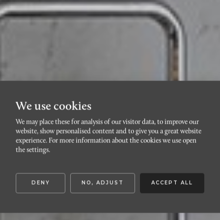
We use cookies
We may place these for analysis of our visitor data, to improve our
website, show personalised content and to give you a great website
DOCKAN
experience. For more information about the cookies we use open
Östra Varvsgatan 5C
the settings.
DENY
NO, ADJUST
ACCEPT ALL