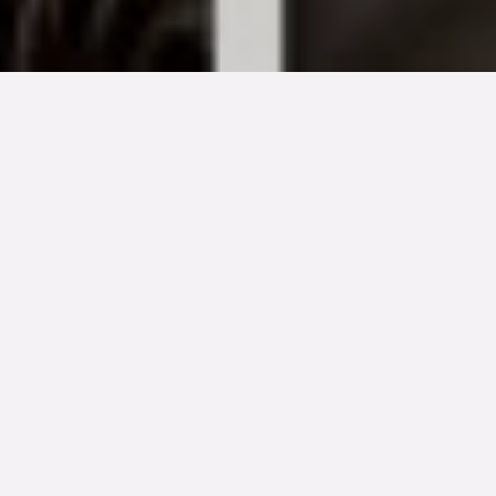
TYP
BOAREA
ANTAL RUM
Bostadsrätt
48 kvm
2
rum
SLUTPRIS
2 810 000 kr
Denna bostad är såld
Trädkronornas vårknoppande grenar sträcker ut sig och
speglas i vattnet. Kanalens kanter är fyllda av vårens
blommor och lunchpromenaden på den vackra
kyrkogården känns både skön och rofylld.
Regementsgatan, kantad av sekelskiftesfasader på ena
sidan och kanalens glittrande vatten på den andra, är