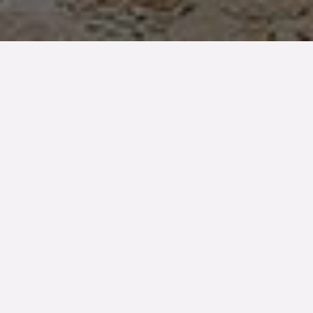
TYP
BOAREA
ANTAL RUM
Bostadsrätt
77 kvm
3
rum
SLUTPRIS
4 750 000 kr
Denna bostad är såld
Davidhallstorg sprudlar av liv och grönskan är betagande,
vårpioner och sommarblomster säljs i buntar och på
parkbänkarna sitter man gärna med en glass i handen. På
Storgatan 26 på tredje våningen vilar en stilfull våning
med mycket karaktär. Byggåret 1933 genomsyrar denna
spatiösa våning med gedigna trägolv, spegeldörrar,