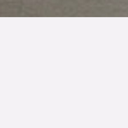
TYP
BOAREA
ANTAL RUM
Bostadsrätt
93 kvm
3
rum
SLUTPRIS
6 525 000 kr
Denna bostad är såld
Modernt, påkostat samt stor balkong i vinkel präglar den
fint inredda cityvåningen på Storgatan 43H. Vi är på
sjätte våningen i det smakfulla gårdshuset i polishuset på
Davidshall. Spröjsade mörka fönsterbågar från golv till
tak, en ljuvlig balkong i vinkel och påkostade materialval
präglar 93 spatiösa kvadrat. Högt upp i huset med