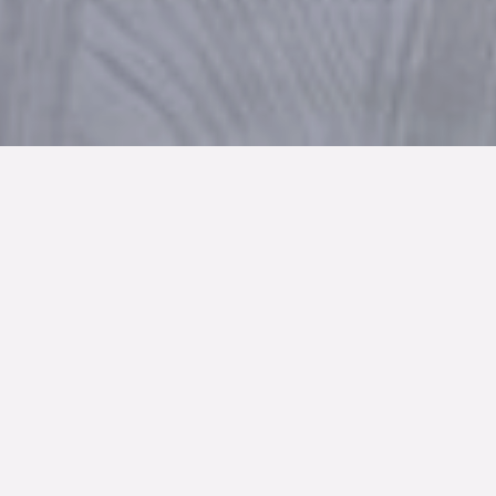
TYP
BOAREA
ANTAL RUM
Bostadsrätt
93.5 kvm
3
rum
SLUTPRIS
7 000 000 kr
Denna bostad är såld
Ett vackert gammalt polishus mitt i Malmö omvandlades
till ett ambitiöst och komplext projekt innehållande 122
bostäder. Så lyckat så att det bl a erhöll det prestigefyllda