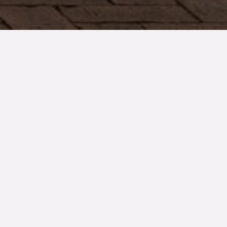
TYP
BOAREA
/BIAREA
Friliggande villa
120/12 kvm
ANTAL RUM
TOMTAREA
SLUTPRIS
4
rum
89 kvm
9 495 000 kr
Denna bostad är såld
Arkitektritat Townhouse i tre plan med havsutsikt,
gästhus och insynsskyddad trädgård. Vi vill hälsa er
välkomna till unika kvarter längst ut i Västra Hamnen.
Morgondimman lättar över Öresunds vida horisont,
solens strålar börjar spricka igenom och båtarna guppar
stilla i småbåtshamnen. Alldeles intill väntar ett