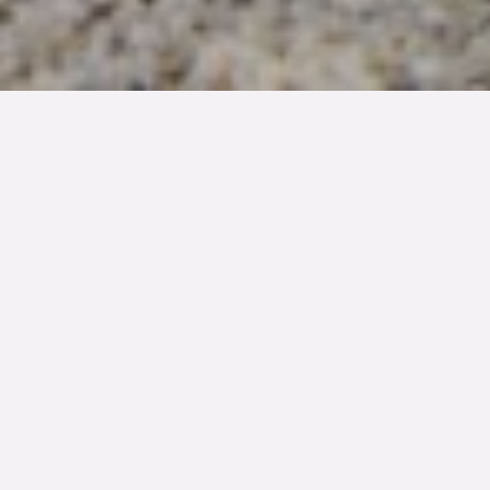
TYP
BOAREA
/BIAREA
ANTAL RUM
Kedjehus
128/38 kvm
4.5
rum
TOMTAREA
SLUTPRIS
441 kvm
7 500 000 kr
Denna bostad är såld
Huset på Sidbäcksgränd nummer 3 är något alldeles
extra! Välkomna in till ett karaktärsfullt hus i särpräglad
60-talsarkitektur, påkostat i de finaste materialvalen och
inrett i Japandi stil. Sällskapsdelen är generös med öppen
spis och vida fönsterpartier som vetter ut mot den