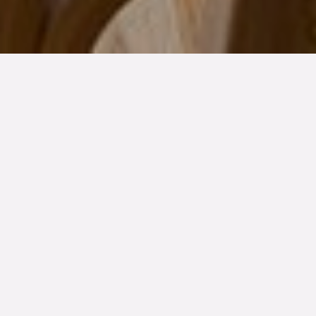
TYP
BOAREA
ANTAL RUM
SLUTPRIS
Lägenhet
76 kvm
3
rum
3 495 000 kr
Denna bostad är såld
Välkommen till en ljus och harmonisk våning där nordisk
inredning, rena linjer och genomtänkt arkitektur möts i
perfekt balans. En vit bas kombineras med ljust trä och
naturnära toner för att skapa ett lugnt och stilrent hem.
De generösa fönsterpartierna släpper in rikligt med
dagsljus och bjuder på vackra vyer – här lyser solen över
den lena ekparketten från morgon till kväll. Den öppna
planlösningen på 76 välplanerade kvadratmeter på