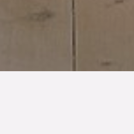
TYP
BOAREA
ANTAL RUM
SLUTPRIS
Lägenhet
34 kvm
1
rum
1 275 000 kr
Denna bostad är såld
S:t Knut lockar med sina färglada hus och trivsamma