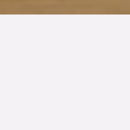
TYP
BOAREA
ANTAL RUM
SLUTPRIS
Lägenhet
123 kvm
4.5
rum
6 245 000 kr
Denna bostad är såld
Alldeles underbar våning - Föreningsgatan 61 är absolut
en av Malmö allra vackraste fastigheter, så mycket
karaktär är bevarad och vingslag från 1920-talet präglar
varje kvadrat. Nu bjuder vi in till andra våningen där ett
genomgående hem om fyra rum och kök med balkong
väntar, plus en halva. För varje steg och minut som går
upptäcker vi fina originaldetaljer, rum i fil,
originalbrädgolv, vackra fönster med kulturglas och
listverk. Ljuset flödar in från fönsterna i matsalsrummet