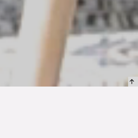
TYP
BOAREA
ANTAL RUM
SLUTPRIS
Lägenhet
122 kvm
4
rum
6 495 000 kr
Denna bostad är såld