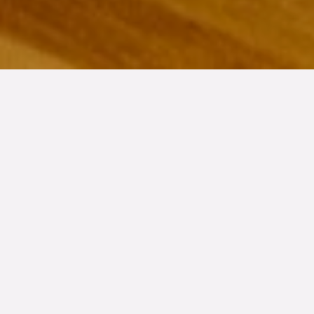
TYP
BOAREA
ANTAL RUM
SLUTPRIS
Lägenhet
82 kvm
2.5
rum
1 950 000 kr
Denna bostad är såld
Innanför en tung port på Höstgatan 35A finner vi en fin
hörnvåning med charm. Välrenoverad och stilrent
möblerad med bra planlösning, redan i hallen får man en
överblick över rummen och ljuset möter från flera håll.
Vi befinner oss mitt i ett livligt Malmö men känslan är en
helt annan - här är lugnt, tyst och tryggt. Smakfulla 82
kvadrat är disponerade på två och ett halvt rum och kök