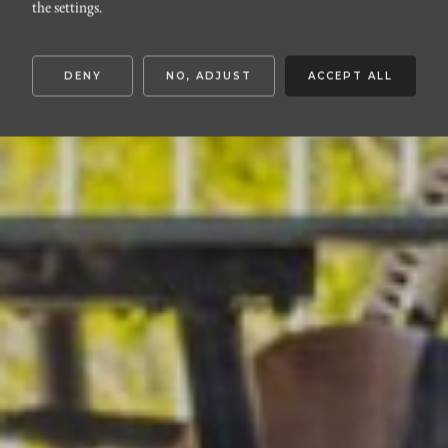
Kostergränd 4A
the settings.
DENY
NO, ADJUST
ACCEPT ALL