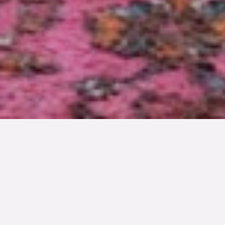
TYP
BOAREA
ANTAL RUM
SLUTPRIS
Lägenhet
35 kvm
1
rum
1 270 000 kr
Denna bostad är såld
Det är en dimmig morgon på Möllan och de gula