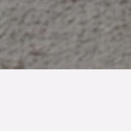
TYP
BOAREA
ANTAL RUM
SLUTPRIS
Lägenhet
40 kvm
1
rum
1 350 000 kr
Denna bostad är såld
Stillsamt vackert och sobert avskalat med en finstämd