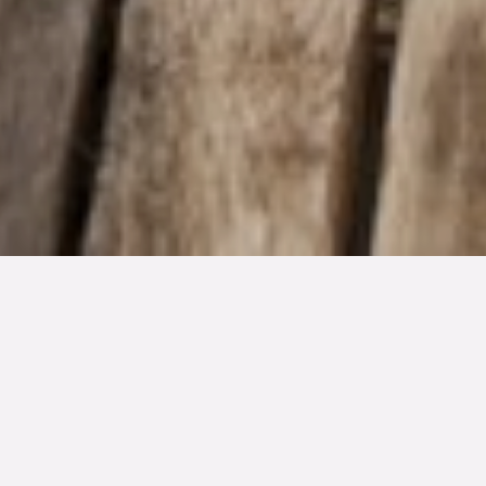
TYP
BOAREA
ANTAL RUM
SLUTPRIS
Lägenhet
72 kvm
3
rum
3 295 000 kr
Denna bostad är såld
Det är absolut vår i luften och här i kvarteren nära havet