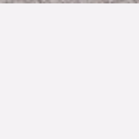
TYP
BOAREA
/BIAREA
TOMTAREA
Parhus
118/48 kvm
370 kvm
SLUTPRIS
6 950 000 kr
Denna bostad är såld
Stockrosorna sträcker sig mot skyn utanför den putsade
muren till Notariegatan 21 i Limhamn. Anno 1906 med
varmt tegelröd fasad, mörkt gröna fönster, klassisk grå
grund vilar i en vacker uppväxt trädgård. Innanför
parhusets dörr väntar 118 kvadrat i sparsmakad
skandinavisk stil. Ljusa brädgolv och vita väggar i
generösa kvadrat på två plan. Entrévåningen har en
öppen planlösning med spatiösa sällskapsytor, matplats