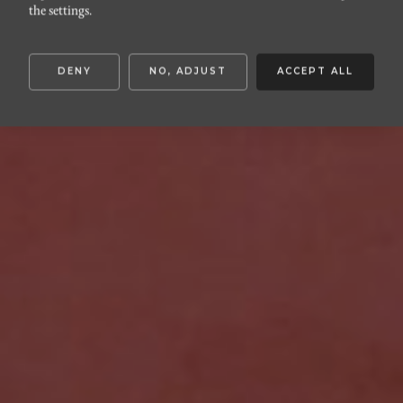
Notariegatan 21
the settings.
DENY
NO, ADJUST
ACCEPT ALL