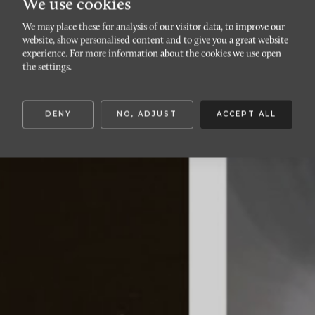
We use cookies
We may place these for analysis of our visitor data, to improve our
3 days of design & Royal
website, show personalised content and to give you a great website
experience. For more information about the cookies we use open
Copenhagen
the settings.
DENY
NO, ADJUST
ACCEPT ALL