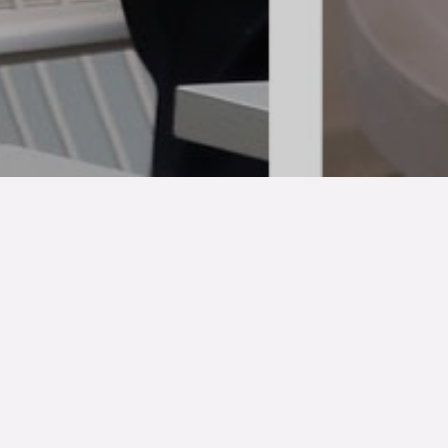
Publicerad den
25 jun 2026
Det som en gång började som ett anspråkslöst
mikroinitiativ mellan fyra varumärken har idag blommat
ut till Skandinaviens mest inflytelserika designfestival.
Under junidagarna förvandlas Köpenhamn till en global
arena när
3 Days of Design
samlar över 400 utställare från
hela världen. Men mitt i detta hav av intryck finns en
plats som ständigt lyckas stanna tiden: den lummiga
innergården hos anrika Royal Copenhagen på