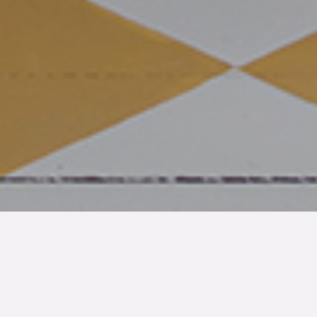
Publicerad den
31 oct 2025
Den charmiga lägenheten på Nikolaigatan är ett fint
exempel på hur man kan förändra och förädla med
kreativa idéer och relativt små medel. Högst upp i ett av