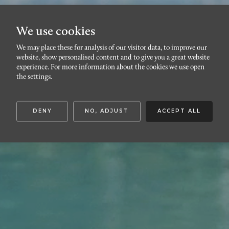
We use cookies
We may place these for analysis of our visitor data, to improve our
Vill du arbeta med hem
website, show personalised content and to give you a great website
experience. For more information about the cookies we use open
med karaktär?
the settings.
DENY
NO, ADJUST
ACCEPT ALL