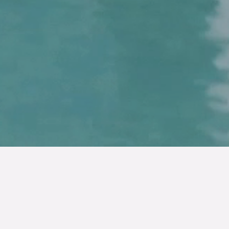
Publicerad den
7 mar 2024
Om du vill arbeta med hem med karaktär och
brinner för arkitektur och kvalitet är vi kanske din
nya arbetsplats?
Vi behöver fler kollegor! Går du i tankar om att kanske